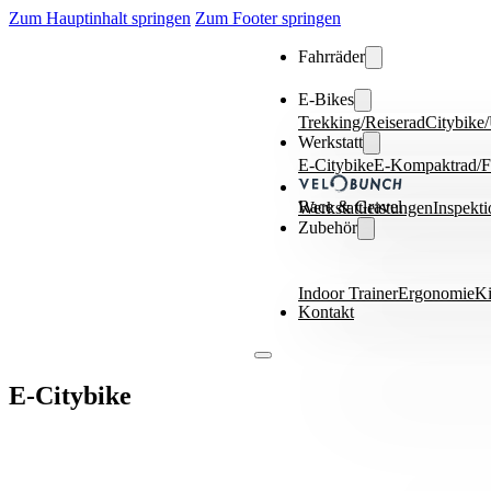
Zum Hauptinhalt springen
Zum Footer springen
Fahrräder
E-Bikes
Trekking/Reiserad
Citybike
Werkstatt
E-Citybike
E-Kompaktrad/Fa
Race & Gravel
Werkstattleistungen
Inspekt
Zubehör
Indoor Trainer
Ergonomie
Ki
Kontakt
E-Citybike