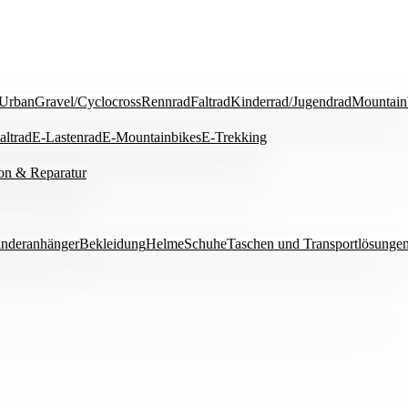
/Urban
Gravel/Cyclocross
Rennrad
Faltrad
Kinderrad/Jugendrad
Mountain
ltrad
E-Lastenrad
E-Mountainbikes
E-Trekking
ion & Reparatur
nderanhänger
Bekleidung
Helme
Schuhe
Taschen und Transportlösunge