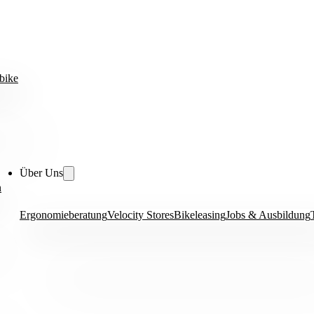
bike
Über Uns
n
Ergonomieberatung
Velocity Stores
Bikeleasing
Jobs & Ausbildung