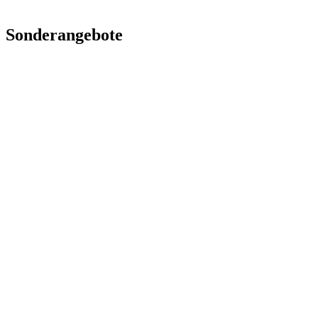
Als lokaler Fachbetrieb direkt in der Region sind wir dein erster An
Sonderangebote
Sicher dir noch heute deinen
Beratungstermin
und frag nach deinen