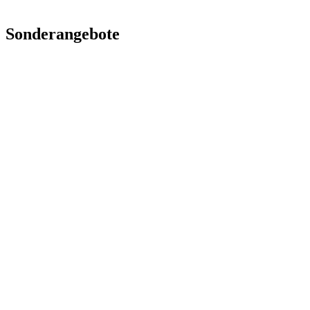
Als lokaler Fachbetrieb direkt in der Region sind wir dein erster An
Sonderangebote
Sicher dir noch heute deinen
Beratungstermin
und frag nach deinen